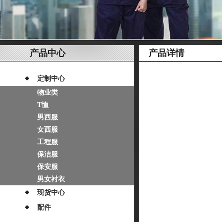
产品中心
产品详情
定制中心
物业类
T恤
男西服
女西服
工程服
保洁服
保安服
男女衬衣
现货中心
配件