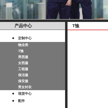
产品中心
T恤
定制中心
物业类
T恤
男西服
女西服
工程服
保洁服
保安服
男女衬衣
现货中心
配件