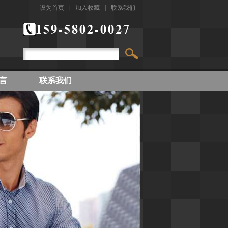
设为首页
|
加入收藏
|
联系我们
言
联系我们