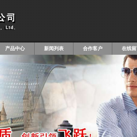
产品中心
新闻列表
合作客户
在线留