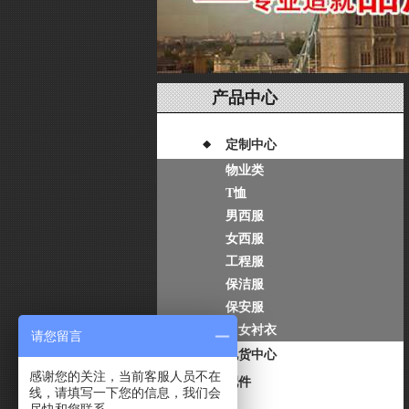
产品中心
定制中心
物业类
T恤
男西服
女西服
工程服
保洁服
保安服
男女衬衣
请您留言
现货中心
感谢您的关注，当前客服人员不在
配件
线，请填写一下您的信息，我们会