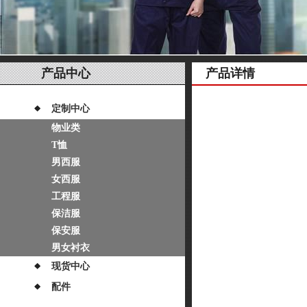
产品中心
产品详情
定制中心
物业类
T恤
男西服
女西服
工程服
保洁服
保安服
男女衬衣
现货中心
配件