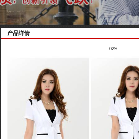
产品详情
029