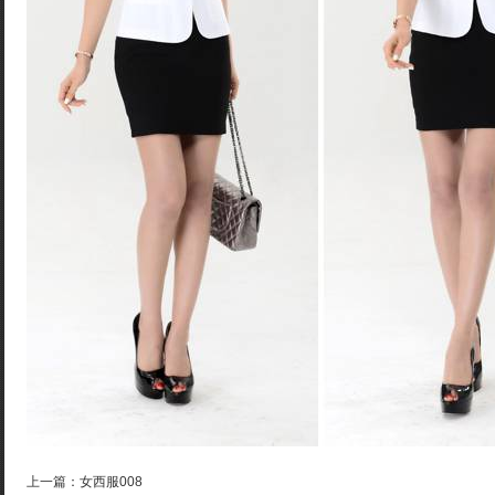
上一篇：
女西服008