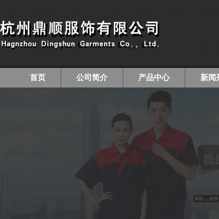
首页
公司简介
产品中心
新闻