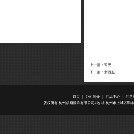
上一篇：暂无
下一篇：
女西服
首页
|
公司简介
|
产品中心
|
注意
版权所有 杭州鼎顺服饰有限公司#地 址:杭州市上城区勤丰路金