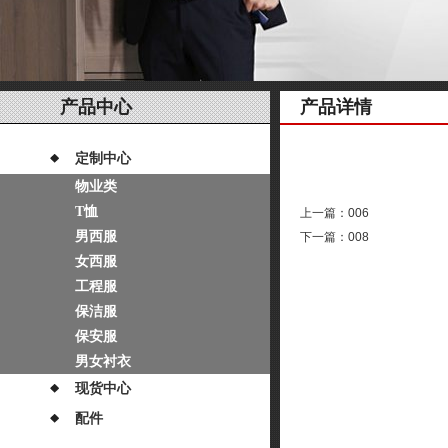
产品中心
产品详情
定制中心
物业类
T恤
上一篇：
006
男西服
下一篇：
008
女西服
工程服
保洁服
保安服
男女衬衣
现货中心
配件