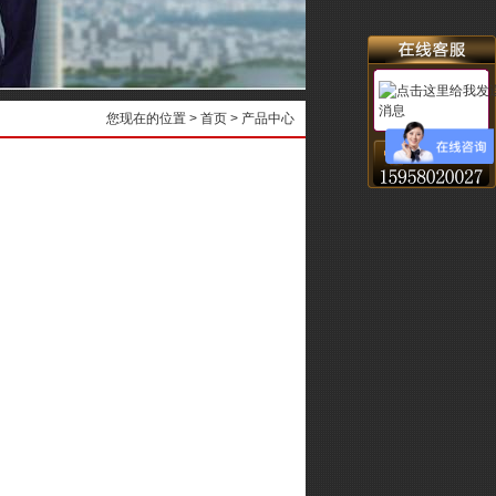
您现在的位置 >
首页
>
产品中心