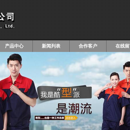
产品中心
新闻列表
合作客户
在线留