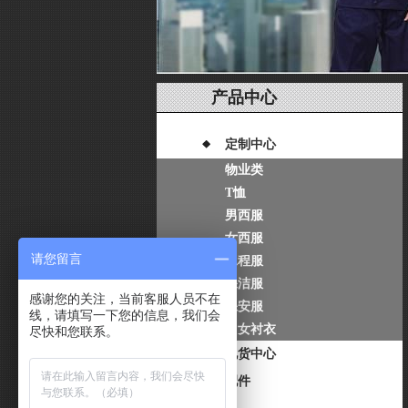
产品中心
定制中心
物业类
T恤
男西服
女西服
请您留言
工程服
保洁服
感谢您的关注，当前客服人员不在
保安服
线，请填写一下您的信息，我们会
男女衬衣
尽快和您联系。
现货中心
配件