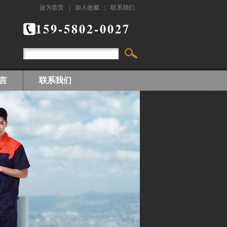
设为首页
|
加入收藏
|
联系我们
言
联系我们