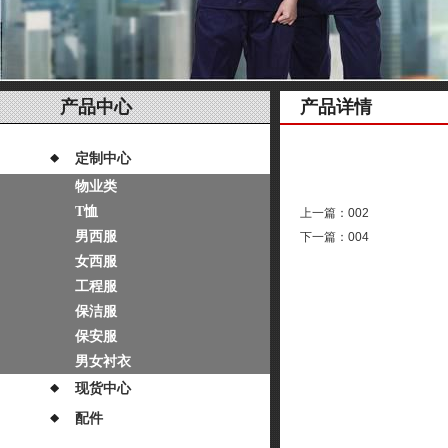
产品中心
产品详情
定制中心
物业类
T恤
上一篇：
002
男西服
下一篇：
004
女西服
工程服
保洁服
保安服
男女衬衣
现货中心
配件