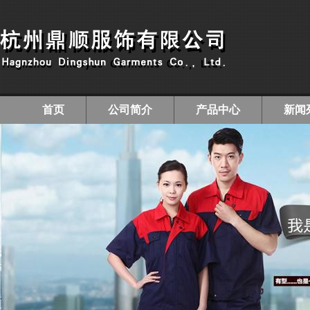
首页
公司简介
产品中心
新闻