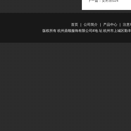
下一篇：
女衬衣024
首页
|
公司简介
|
产品中心
|
注意
版权所有 杭州鼎顺服饰有限公司#地 址:杭州市上城区勤丰路金