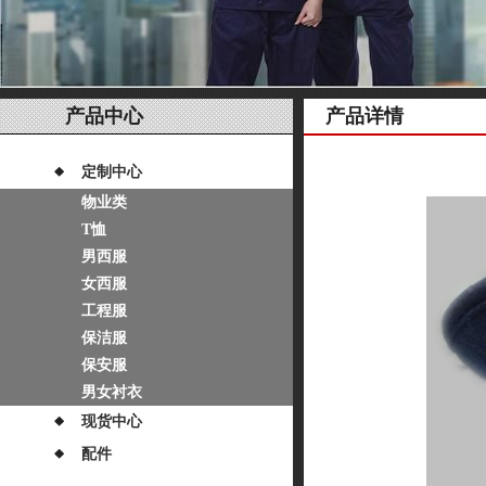
产品中心
产品详情
定制中心
物业类
T恤
男西服
女西服
工程服
保洁服
保安服
男女衬衣
现货中心
配件