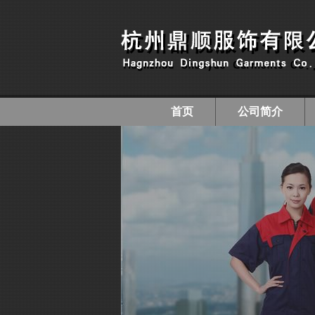
首页
公司简介