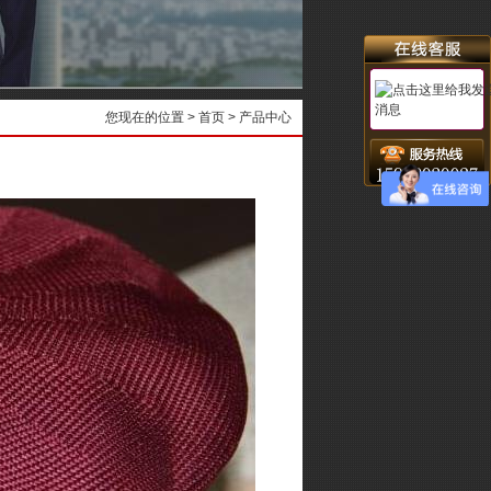
您现在的位置 >
首页
>
产品中心