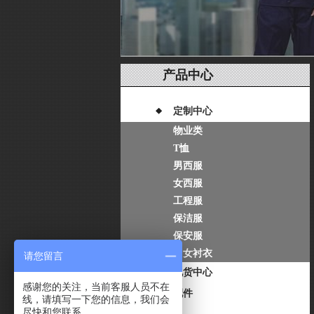
产品中心
定制中心
物业类
T恤
男西服
女西服
工程服
保洁服
保安服
男女衬衣
请您留言
现货中心
感谢您的关注，当前客服人员不在
配件
线，请填写一下您的信息，我们会
尽快和您联系。