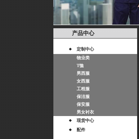
产品中心
定制中心
物业类
T恤
男西服
女西服
工程服
保洁服
保安服
男女衬衣
现货中心
配件