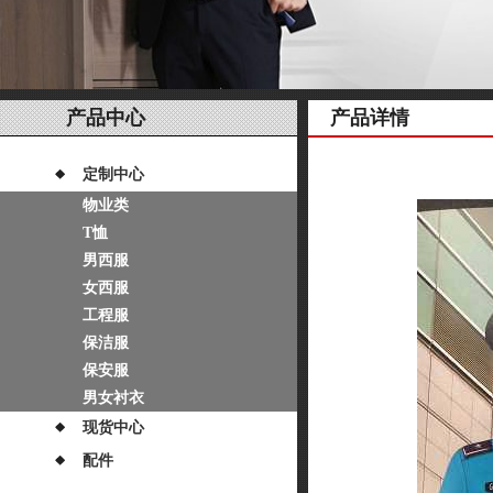
产品中心
产品详情
定制中心
物业类
T恤
男西服
女西服
工程服
保洁服
保安服
男女衬衣
现货中心
配件