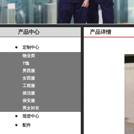
产品中心
产品详情
定制中心
物业类
T恤
男西服
女西服
工程服
保洁服
保安服
男女衬衣
现货中心
配件