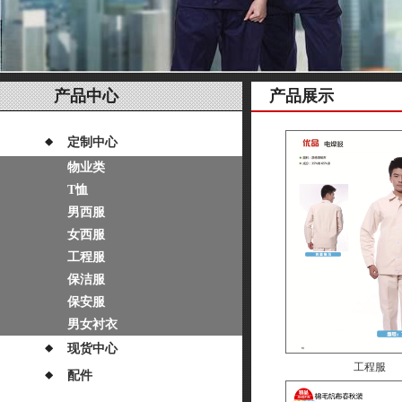
产品中心
产品展示
定制中心
物业类
T恤
男西服
女西服
工程服
保洁服
保安服
男女衬衣
现货中心
工程服
配件