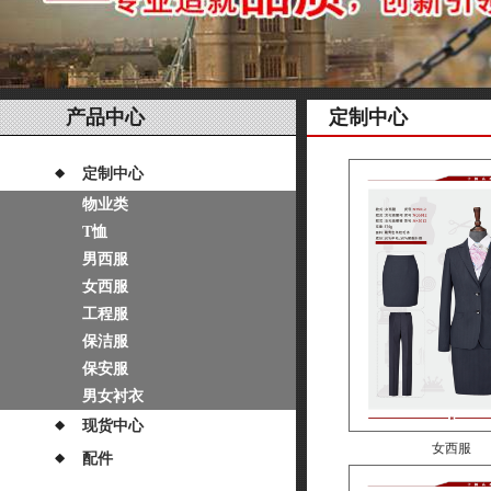
产品中心
定制中心
定制中心
物业类
T恤
男西服
女西服
工程服
保洁服
保安服
男女衬衣
现货中心
女西服
配件