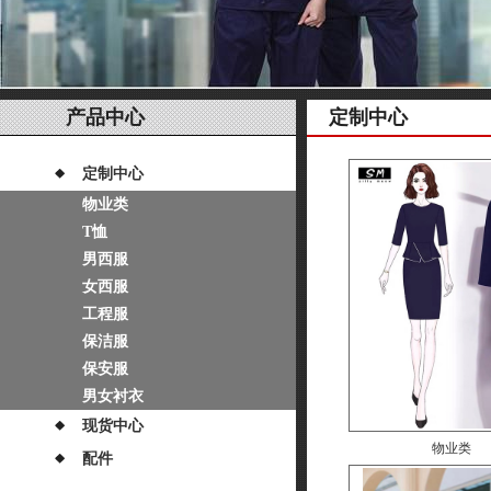
产品中心
定制中心
定制中心
物业类
T恤
男西服
女西服
工程服
保洁服
保安服
男女衬衣
现货中心
物业类
配件