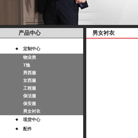
产品中心
男女衬衣
定制中心
物业类
T恤
男西服
女西服
工程服
保洁服
保安服
男女衬衣
现货中心
配件