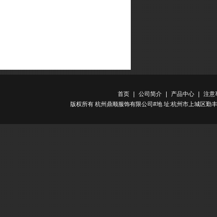
首页
|
公司简介
|
产品中心
|
注意
版权所有 杭州鼎顺服饰有限公司#地 址:杭州市上城区勤丰路金